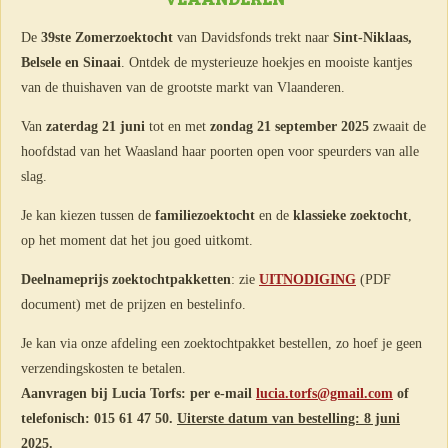
De
39ste Zomerzoektocht
van Davidsfonds trekt naar
Sint-Niklaas,
Belsele en Sinaai
. Ontdek de mysterieuze hoekjes en mooiste kantjes
van de thuishaven van de grootste markt van Vlaanderen.
Van
zaterdag 21 juni
tot en met
zondag 21 september 2025
zwaait de
hoofdstad van het Waasland haar poorten open voor speurders van alle
slag.
Je kan kiezen tussen de
familiezoektocht
en de
klassieke zoektocht
,
op het moment dat het jou goed uitkomt.
Deelnameprijs zoektochtpakketten
: zie
UITNODIGING
(PDF
document) met de prijzen en bestelinfo.
Je kan via onze afdeling een zoektochtpakket bestellen, zo hoef je geen
verzendingskosten te betalen.
Aanvragen bij Lucia Torfs: per e-mail
lucia.torfs@gmail.com
of
telefonisch: 015 61 47 50.
Uiterste datum van bestelling: 8 juni
2025.