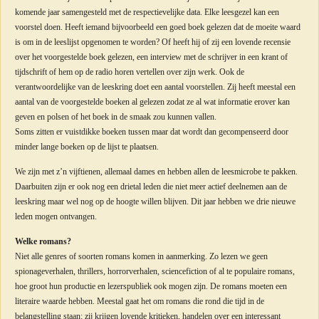
komende jaar samengesteld met de respectievelijke data. Elke leesgezel kan een
voorstel doen. Heeft iemand bijvoorbeeld een goed boek gelezen dat de moeite waard
is om in de leeslijst opgenomen te worden? Of heeft hij of zij een lovende recensie
over het voorgestelde boek gelezen, een interview met de schrijver in een krant of
tijdschrift of hem op de radio horen vertellen over zijn werk. Ook de
verantwoordelijke van de leeskring doet een aantal voorstellen. Zij heeft meestal een
aantal van de voorgestelde boeken al gelezen zodat ze al wat informatie erover kan
geven en polsen of het boek in de smaak zou kunnen vallen.
Soms zitten er vuistdikke boeken tussen maar dat wordt dan gecompenseerd door
minder lange boeken op de lijst te plaatsen.
We zijn met z’n vijftienen, allemaal dames en hebben allen de leesmicrobe te pakken.
Daarbuiten zijn er ook nog een drietal leden die niet meer actief deelnemen aan de
leeskring maar wel nog op de hoogte willen blijven. Dit jaar hebben we drie nieuwe
leden mogen ontvangen.
Welke romans?
Niet alle genres of soorten romans komen in aanmerking. Zo lezen we geen
spionageverhalen, thrillers, horrorverhalen, sciencefiction of al te populaire romans,
hoe groot hun productie en lezerspubliek ook mogen zijn. De romans moeten een
literaire waarde hebben. Meestal gaat het om romans die rond die tijd in de
belangstelling staan: zij krijgen lovende kritieken, handelen over een interessant