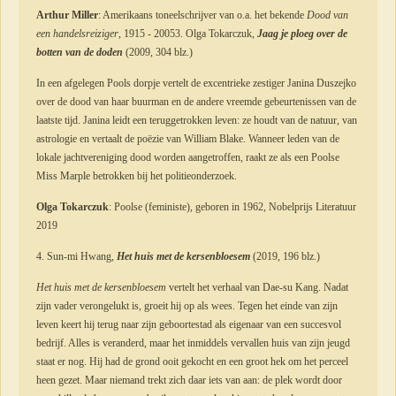
Arthur Miller
: Amerikaans toneelschrijver van o.a. het bekende
Dood van
een handelsreiziger
, 1915 - 20053. Olga Tokarczuk,
Jaag je ploeg over de
botten van de doden
(2009, 304 blz.)
In een afgelegen Pools dorpje vertelt de excentrieke zestiger Janina Duszejko
over de dood van haar buurman en de andere vreemde gebeurtenissen van de
laatste tijd. Janina leidt een teruggetrokken leven: ze houdt van de natuur, van
astrologie en vertaalt de poëzie van William Blake. Wanneer leden van de
lokale jachtvereniging dood worden aangetroffen, raakt ze als een Poolse
Miss Marple betrokken bij het politieonderzoek.
Olga Tokarczuk
: Poolse (feministe), geboren in 1962, Nobelprijs Literatuur
2019
4. Sun-mi Hwang,
Het huis met de kersenbloesem
(2019, 196 blz.)
Het huis met de kersenbloesem
vertelt het verhaal van Dae-su Kang. Nadat
zijn vader verongelukt is, groeit hij op als wees. Tegen het einde van zijn
leven keert hij terug naar zijn geboortestad als eigenaar van een succesvol
bedrijf. Alles is veranderd, maar het inmiddels vervallen huis van zijn jeugd
staat er nog. Hij had de grond ooit gekocht en een groot hek om het perceel
heen gezet. Maar niemand trekt zich daar iets van aan: de plek wordt door