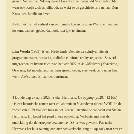
gezien. Samen met Nikolaj dwaalt Lisa door het paleis, dit ‘voorgeborchte’
waar ook Kolja zich schuilhoudt, en wekt ze de geschiedenis van haar Don
Kozakken-familie tot leven.
Aleksandra
is het verhaal van een familie tussen Oost en West die maar niet
loskomt van een gebied dat nooit rust lijkt te vinden.
Lisa Weeda
(1989): is
een Nederlands-Oekraïense schrijver, literair
programmamaker, scenarist, audiofan en virtual reality-regisseur. Ze werd
uitgeroepen tot literair talent van het jaar 2022 in
de Volkskrant (Nederland)
.
Oekraïne, het moederland van haar grootmoeder, staat vaak centraal in haar
werk.
Aleksandra
is haar debuutroman.
4 Donderdag 27 april 2023: Stefan Hertmans
, De opgang
(2020, 412 blz.)
: is een historische roman over collaboratie in Vlaanderen tijdens WOII. In de
zomer van 1979 trok een huis in het Gentse Patershol de aandacht van Stefan
Hertmans. Hij kocht het pand in een opwelling. Verbijsterend was de
ontdekking dat de vroegere bewoner een SS’er was geweest. Pas nadat
Hertmans het huis twintig jaar later had verkocht, ging hij op zoek naar wat er