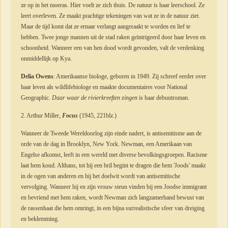
ze op in het moeras. Hier voelt ze zich thuis. De natuur is haar leerschool. Ze
leert overleven. Ze maakt prachtige tekeningen van wat ze in de natuur ziet.
Maar de tijd komt dat ze ernaar verlangt aangeraakt te worden en lief te
hebben. Twee jonge mannen uit de stad raken geïntrigeerd door haar leven en
schoonheid. Wanneer een van hen dood wordt gevonden, valt de verdenking
onmiddellijk op Kya.
Delia Owens
: Amerikaanse biologe, geboren in 1949. Zij schreef eerder over
haar leven als wildlifebiologe en maakte documentaires voor National
Geographic.
Daar waar de rivierkreeften zingen
is haar debuutroman.
2. Arthur Miller,
Focus
(1945, 221blz.)
Wanneer de Tweede Wereldoorlog zijn einde nadert, is antisemitisme aan de
orde van de dag in Brooklyn, New York. Newman, een Amerikaan van
Engelse afkomst, leeft in een wereld met diverse bevolkingsgroepen. Racisme
laat hem koud. Althans, tot hij een bril begint te dragen die hem 'Joods' maakt
in de ogen van anderen en hij het doelwit wordt van antisemitische
vervolging. Wanneer hij en zijn vrouw steun vinden bij een Joodse immigrant
en bevriend met hem raken, wordt Newman zich langzamerhand bewust van
de rassenhaat die hem omringt, in een bijna surrealistische sfeer van dreiging
en beklemming.