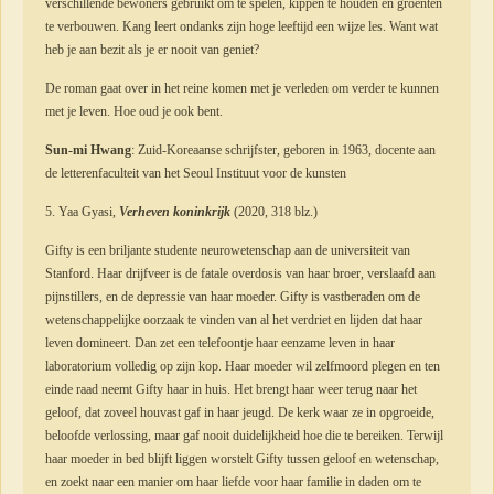
verschillende bewoners gebruikt om te spelen, kippen te houden en groenten
te verbouwen. Kang leert ondanks zijn hoge leeftijd een wijze les. Want wat
heb je aan bezit als je er nooit van geniet?
De roman gaat over in het reine komen met je verleden om verder te kunnen
met je leven. Hoe oud je ook bent.
Sun-mi Hwang
: Zuid-Koreaanse schrijfster, geboren in 1963, docente aan
de letterenfaculteit van het Seoul Instituut voor de kunsten
5. Yaa Gyasi,
Verheven koninkrijk
(2020, 318 blz.)
Gifty is een briljante studente neurowetenschap aan de universiteit van
Stanford. Haar drijfveer is de fatale overdosis van haar broer, verslaafd aan
pijnstillers, en de depressie van haar moeder. Gifty is vastberaden om de
wetenschappelijke oorzaak te vinden van al het verdriet en lijden dat haar
leven domineert. Dan zet een telefoontje haar eenzame leven in haar
laboratorium volledig op zijn kop. Haar moeder wil zelfmoord plegen en ten
einde raad neemt Gifty haar in huis. Het brengt haar weer terug naar het
geloof, dat zoveel houvast gaf in haar jeugd. De kerk waar ze in opgroeide,
beloofde verlossing, maar gaf nooit duidelijkheid hoe die te bereiken. Terwijl
haar moeder in bed blijft liggen worstelt Gifty tussen geloof en wetenschap,
en zoekt naar een manier om haar liefde voor haar familie in daden om te