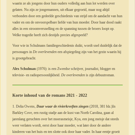
waarin ze als jongens door hun ouders volledig aan hun lot werden over
gelaten. Nu zijn ze jongemannen, uit elkaar gegroeid, maar nog altijd
verbonden door een gedeelde geschiedenis van strijd om de aandacht van hun
vader en om de onvoorspelbare liefde van hun moeder. Door haar dood raakt
alles in een stroomversnelling en de spanning tussen de broers loopt op.
Welke tragedie heeft zich destijds precies afgespeeld?
Voor wie in Schulmans familiegeschiedenis duikt, wordt snel duidelijk dat de
personages in
De overlevenden
een afspiegeling zijn van het gezin waarin hij
is grootgebracht.
Alex Schulman
(1976): is een Zweedse schrijver, journalist, blogger en
televisie- en radiopersoonlijkheid.
De overlevenden
is zijn debuutroman.
Korte inhoud van de romans 2021 - 2022
1. Delia Owens,
Daar waar de rivierkreeften zingen
(2018, 381 blz.)In
Barkley Cove, een rustig stadje aan de kust van North Carolina, gaan al
jarenlang geruchten over het moerasmeisje, Kya, een jong meisje dat steeds
weer verlaten wordt, eerst door haar moeder, wat later door de andere
kinderen van het huis en ten slotte ook door haar vader. In haar eentje groeit