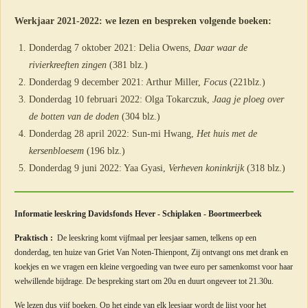
Werkjaar 2021-2022: we lezen en bespreken volgende boeken:
Donderdag 7 oktober 2021: Delia Owens,
Daar waar de
rivierkreeften zingen
(381 blz.)
Donderdag 9 december 2021: Arthur Miller,
Focus
(221blz.)
Donderdag 10 februari 2022: Olga Tokarczuk,
Jaag je ploeg over
de botten van de doden
(304 blz.)
Donderdag 28 april 2022: Sun-mi Hwang,
Het huis met de
kersenbloesem
(196 blz.)
Donderdag 9 juni 2022: Yaa Gyasi,
Verheven koninkrijk
(318 blz.)
Informatie leeskring Davidsfonds Hever - Schiplaken - Boortmeerbeek
Praktisch :
De leeskring komt vijfmaal per leesjaar samen, telkens op een
donderdag, ten huize van Griet Van Noten-Thienpont, Zij ontvangt ons met drank en
koekjes en we vragen een kleine vergoeding van twee euro per samenkomst voor haar
welwillende bijdrage. De bespreking start om 20u en duurt ongeveer tot 21.30u.
We lezen dus vijf boeken. Op het einde van elk leesjaar wordt de lijst voor het