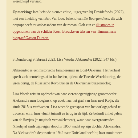
wereldwijd vertaald.
Opmerking:
lees liefst de nieuwe editie, uitgegeven bij Davidsfonds (2022),
met een inleiding van Bart Van Loo, bekend van
De Bourgondiërs
, die zich
ontpopt heeft tot ambassadeur van de roman. Ook zijn er
illustraties in
opgenomen van de schilder Koen Broucke en teksten van Timmermans-
biograaf Gaston Durnez.
3 Donderdag 9 februari 2023: Lisa Weeda,
Aleksandra
(2022, 347 blz.)
Aleksandra
is een historische familieroman in Oost-Oekraïne. Het verhaal
speelt zich beurtelings af in het heden, tijdens de Tweede Wereldoorlog, de
jaren dertig, de Russische Revolutie en de Oekraïense burgeroorlog.
Lisa Weeda reist in opdracht van haar vierennegentigjarige grootmoeder
Aleksandra naar Loegansk, op zoek naar het graf van haar neef Kolja, die
sinds 2015 is verdwenen. Lisa weet de grenspost van het oorlogsgebied te
trotseren en in haar vlucht tuimelt ze terug in de tijd. Ze belandt in het paleis
van de Sovjets (= magisch verhaalelement), waar haar overgrootvader
Nikolaj al sinds zijn eigen dood in 1953 wacht op zijn dochter Aleksandra.
Na Aleksandra's deportatie in 1942 naar Duitsland heeft hij haar nooit meer