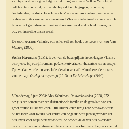
zich tijdens de oorlog had afgespeeld. Langzaam komt Willem Verhulst, de
collaborateur in beeld, de man die hij wil leren begrijpen, evenals zijn
Nederlandse, pacifistische echtgenote Mientje en hun kinderen, van wie de
oudste zoon Adriaan een vooraanstaand Vlaams intellectueel zou worden. De
lezer wordt geconfronteerd met een huiveringwekkend politiek drama, dat
ook een huwelijksdrama werd.
De zoon, Adriaan Verhulst, schreef er zelf een boek over:
Zoon van een foute
Vlaming
(2000).
Stefan Hertmans
(1951): is een van de belangrijkste hedendaagse Vlaamse
schrijvers. Hij schrijft romans, poëzie, kortverhalen, theaterteksten en essays.
Zijn werken worden in verschillende talen vertaald. Alom bekende romans
van hem zijn
Oorlog en terpentijn
(2013) en
De bekeerlinge
(2016).
5 Donderdag 8 juni 2023: Alex Schulman,
De overlevenden
(2020, 272
blz.): is een roman over een disfunctionele familie en de gevolgen van een
groot trauma uit het verleden. Drie broers keren terug naar het vakantiehuis
bij het meer waar twintig jaar eerder een ongeluk heeft plaatsgevonden dat
hun leven voor altijd heeft veranderd. Ze hebben de as van hun overleden
moeder mee om uit te strooien. Het is een reis naar hun verleden, naar een tijd