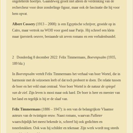
ongeletterde hoertjes. Gaandeweg groeit niet alleen de verdenking van de
rechercheur voor deze zonderlinge figuur, maar ook de fascinatie die hij voor
hem opvat.
Albert Cossery
(1913 – 2008): is een Egyptische schrijver, groeide op in
Caïro, maar vertrok na WOII voor goed naar Parijs. Hij schreef een klein
maar ijzersterk oeuvre, bestaande uit zeven romans en een verhalenbundel.
2 Donderdag 8 december 2022: Felix Timmermans,
Boerenpsalm
(1935,
189 blz.)
In
Boerenpsalm
vertelt Felix Timmermans het verhaal van boer Wortel, die in
harmonie met de seizoenen leeft of dat toch probeert te doen. De relatie tussen
de boer en het veld staat centraal. Voor boer Wortel is de natuur
de spiegel
van de ziel
. Zijn leven is mooi maar ook hard. De boer is heer en meester van
het land en tegelijk is hij er de slaaf van.
Felix Timmermans
(1886 – 1947): is een van de belangrijkste Vlaamse
auteurs van de twintigste eeuw. Naast romans, waarvan
Pallieter
waarschijnlijk het meest bekende is, schreef hij ook gedichten en
toneelstukken. Ook was hij schilder en tekenaar. Zijn werk wordt nog steeds