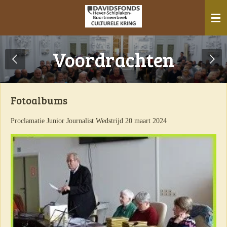
Ga
direct
naar
de
Voordrachten
hoofdinhoud
Fotoalbums
Proclamatie Junior Journalist Wedstrijd 20 maart 2024